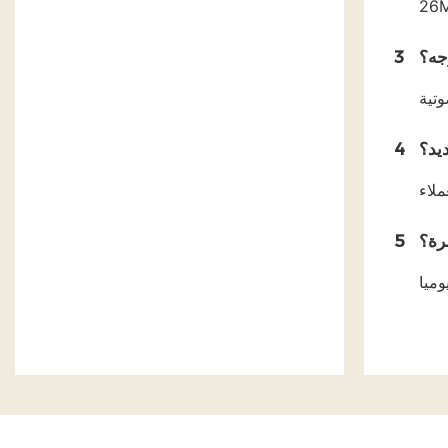
26M
وجه؟
3
يد؟
4
رة؟
5