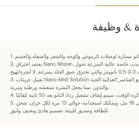
 & وظيفة
2. يعتمد اختراق Nano Mister، على شريحة انحلال عالية التقنية وعمليات تذبذب خاصة عالية السرعة تحول
3. تعمل جزيئات Nano Mist Solution على حبس رطوبة البشرة عن طريق الدمج مع العناصر الغذائية الحية
والبذور، مما يجعل البشرة منتعشة ورطبة ومرنة.
5. تصل سعة الخزان المدمج إلى 18 مل، ويمكنك استخدامه حوالي 13 مرة لكل خزان. شحن USB مريح وموفر
للطاقة وصديق للبيئة. تصميم هادئ ونحيف وأنيق.