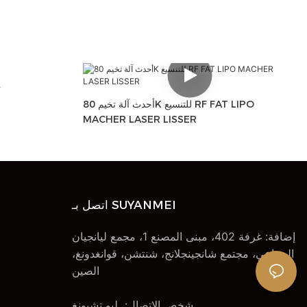
أحدث آلة تخيم 80K للتنسيع RF FAT LIPO
MACHER LASER LISSER
اتصل بـ SUYANMEI
إضافة: غرفة 402، مبنى المصنع 1، مجمع ليانجيان
الصناعي، مجتمع شانجينجلانج، شنتشن، قوانغدونغ،
الصين
شخص الاتصال: ليو تشيونغ