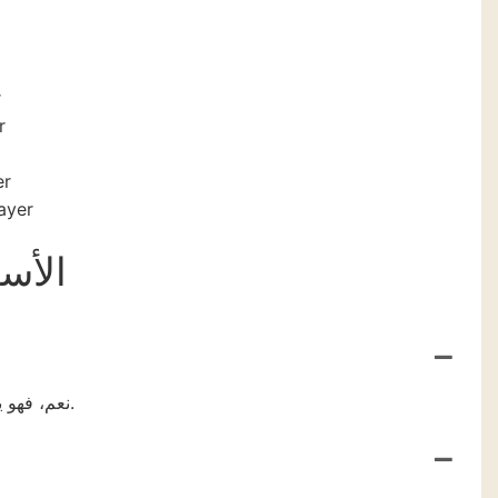
الأسئ
نعم، فهو يدعم التدليك الحراري وهذه الوظيفة يمكن أن تساعد في فتح مسام الوجه.