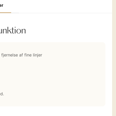
er
unktion
jernelse af fine linjer
d.