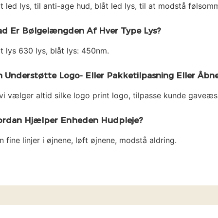
 led lys, til anti-age hud, blåt led lys, til at modstå følso
d Er Bølgelængden Af ​​hver Type Lys?
t lys 630 lys, blåt lys: 450nm.
 Understøtte Logo- Eller Pakketilpasning Eller Åb
vi vælger altid silke logo print logo, tilpasse kunde gaveæs
rdan Hjælper Enheden Hudpleje?
n fine linjer i øjnene, løft øjnene, modstå aldring.