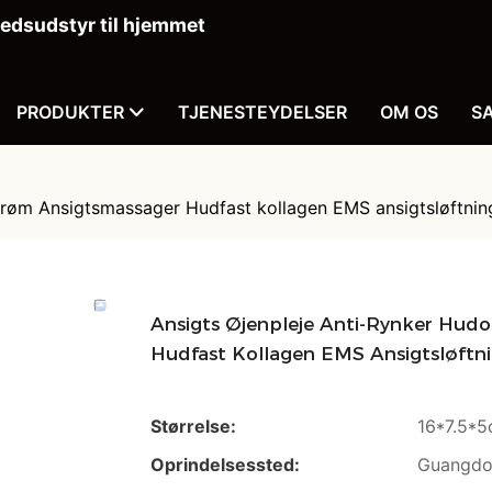
dsudstyr til hjemmet
PRODUKTER
TJENESTEYDELSER
OM OS
S
trøm Ansigtsmassager Hudfast kollagen EMS ansigtsløftni
Ansigts Øjenpleje Anti-Rynker Hud
Hudfast Kollagen EMS Ansigtsløftn
Størrelse:
16*7.5*
Oprindelsessted:
Guangdo