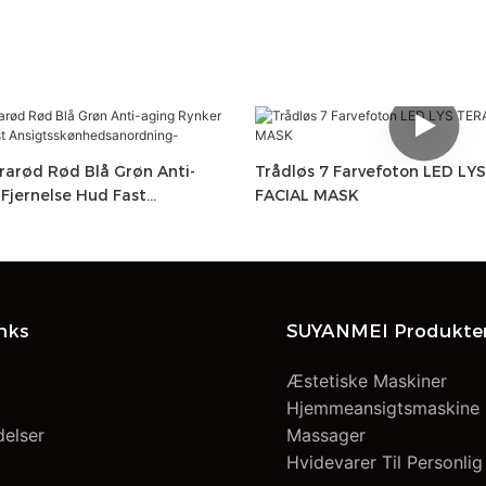
rarød Rød Blå Grøn Anti-
Trådløs 7 Farvefoton LED LY
Fjernelse Hud Fast
FACIAL MASK
edsanordning-
inks
SUYANMEI Produkte
Æstetiske Maskiner
Hjemmeansigtsmaskine
delser
Massager
Hvidevarer Til Personlig