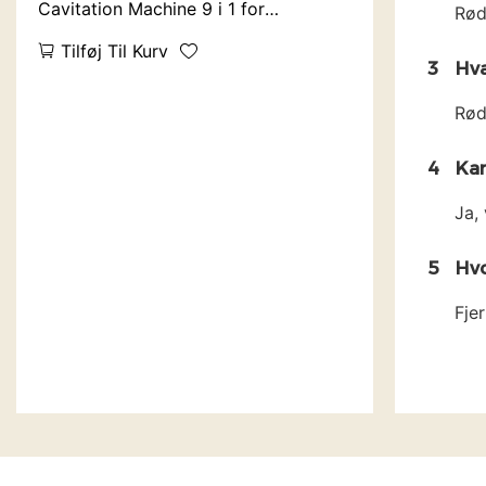
Cavitation Machine 9 i 1 for
Rødt
skønhedssalon
Tilføj Til Kurv
3
Hva
Rød
4
Kan
Ja, 
5
Hvo
Fjer