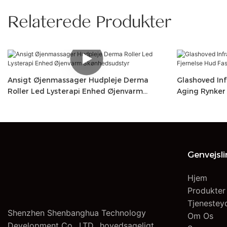
Relaterede Produkter
Ansigt Øjenmassager Hudpleje Derma
Glashoved Inf
Roller Led Lysterapi Enhed Øjenvarm
Aging Rynker 
Skønhedsudstyr
Ansigtsskønh
Genvejsl
Hjem
Produkter
Tjenestey
Shenzhen Shenbanghua Technology
Om Os
Development Co., LTD., hovedsageligt