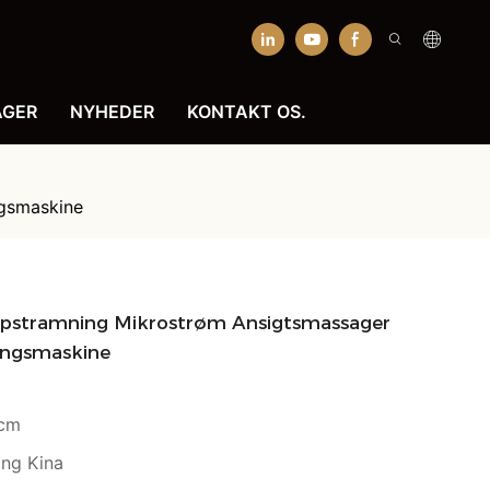
AGER
NYHEDER
KONTAKT OS.
ngsmaskine
opstramning Mikrostrøm Ansigtsmassager
ingsmaskine
5cm
ng Kina