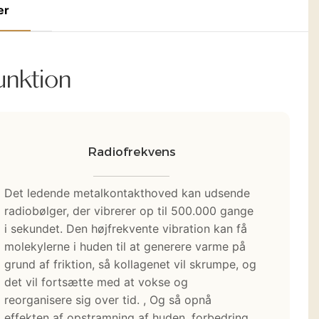
er
unktion
Radiofrekvens
Det ledende metalkontakthoved kan udsende
radiobølger, der vibrerer op til 500.000 gange
i sekundet. Den højfrekvente vibration kan få
molekylerne i huden til at generere varme på
grund af friktion, så kollagenet vil skrumpe, og
det vil fortsætte med at vokse og
reorganisere sig over tid. , Og så opnå
effekten af ​​opstramning af huden, forbedring