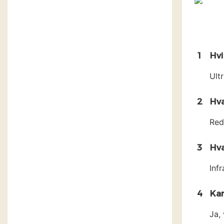
1
Hvi
Ult
2
Hv
Red
3
Hva
Infr
4
Kan
Ja, 