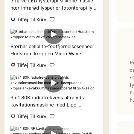
3 farve LED lysterapi silikone maske
nær-infrarød lysperler fotonterapi lys
skønhedsinstrument
Tilføj Til Kurv
Bærbar cellulite-fedtfjernelsesenhed
Hudstram kroppen Micro Wave
vægttabsmaskine
R
Tilføj Til Kurv
c
s
fy
h
9 i 1 80K radiofrekvens ultralyds
h
kavitationsmaskine med Lipo-
laserpuder til
Tilføj Til Kurv
kropsslankevakuummassageapparat
til SPA-salon