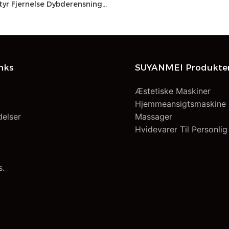
yr Fjernelse Dybderensning
Skønhedsinstrument
behandling Vakuum
ner
inks
SUYANMEI Produkte
Æstetiske Maskiner
Hjemmeansigtsmaskine
delser
Massager
Hvidevarer Til Personlig
s.