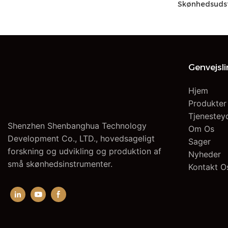
Skønhedsudst
Ansigt Næse
Hudormefjer
Genvejsl
Hjem
Produkter
Tjenestey
Shenzhen Shenbanghua Technology
Om Os
Development Co., LTD., hovedsageligt
Sager
forskning og udvikling og produktion af
Nyheder
små skønhedsinstrumenter.
Kontakt O