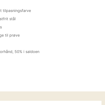
t tilpasningsfarve
tfrit stål
s
e til prøve
orhånd, 50% i saldoen