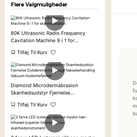
Flere Valgmuligheder
80K Ultrasonic Radio Frequency
Cavitation Machine 9 i 1 for
skønhedssalon
Tilføj Til Kurv
D
Diamond Microdermabrasion
f
Skønhedsudstyr Fjernelse
k
Dybderensning Ansigt
Tilføj Til Kurv
m
Næsebehandling Vakuum
b
Hudormefjerner