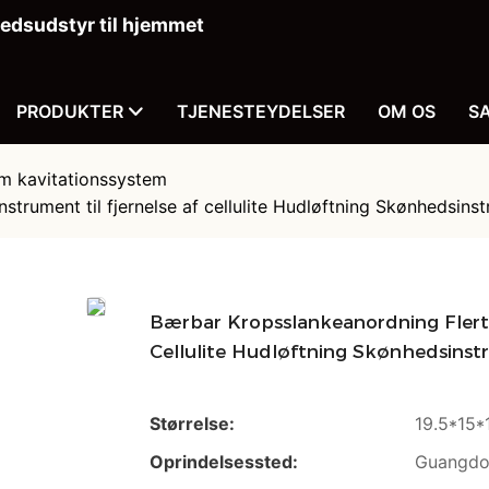
dsudstyr til hjemmet
PRODUKTER
TJENESTEYDELSER
OM OS
S
m kavitationssystem
Instrument til fjernelse af cellulite Hudløftning Skønhed
Bærbar Kropsslankeanordning Flertri
Cellulite Hudløftning Skønhedsin
Størrelse:
19.5*15*
Oprindelsessted:
Guangdo