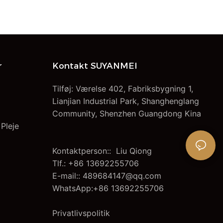
Vægttabsmaskine
r
Kontakt SUYANMEI
Tilføj: Værelse 402, Fabriksbygning 1,
Lianjian Industrial Park, Shanghenglang
Community, Shenzhen Guangdong Kina
 Pleje
Kontaktperson:: Liu Qiong
Tlf.: +86 13692255706
E-mail::
489684147@qq.com
WhatsApp:+86 13692255706
Privatlivspolitik