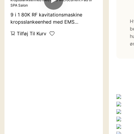
9 i 1 80K RF kavitationsmaskine
H
kropsslankeenhed med EMS
b
Microcurrent Pad til SPA Salon
Tilføj Til Kurv
h
ø