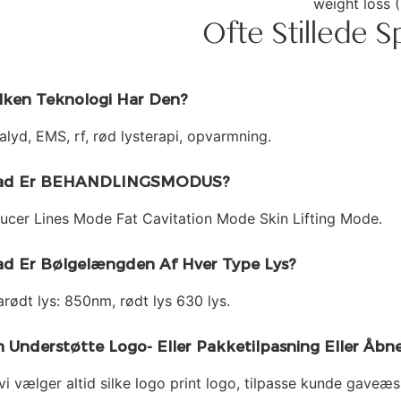
Ofte Stillede 
lken Teknologi Har Den?
ralyd, EMS, rf, rød lysterapi, opvarmning.
ad Er BEHANDLINGSMODUS?
ucer Lines Mode Fat Cavitation Mode Skin Lifting Mode.
d Er Bølgelængden Af ​​hver Type Lys?
arødt lys: 850nm, rødt lys 630 lys.
 Understøtte Logo- Eller Pakketilpasning Eller Åb
vi vælger altid silke logo print logo, tilpasse kunde gaveæs