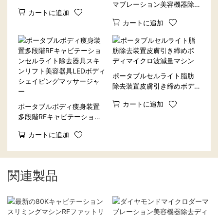
ットリポレーザー減量マシ
マブレーション美容機器除
カートに追加
ン
去ディープクレンジング顔
カートに追加
鼻治療真空にきびリムーバ
ー
ポータブルセルライト脂肪
除去装置皮膚引き締めボデ
ィマイクロ波減量マシン
カートに追加
ポータブルボディ痩身装置
多段階RFキャビテーション
セルライト除去器具スキン
カートに追加
リフト美容器具LEDボディシ
ェイピングマッサージャー
関連製品