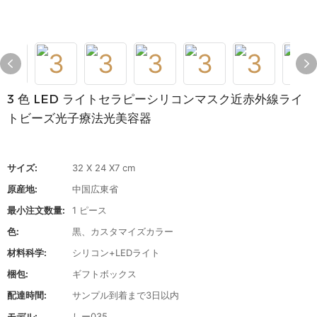
3 色 LED ライトセラピーシリコンマスク近赤外線ライ
トビーズ光子療法光美容器
サイズ:
32 X 24 X7 cm
原産地:
中国広東省
最小注文数量:
1 ピース
色:
黒、カスタマイズカラー
材料科学:
シリコン+LEDライト
梱包:
ギフトボックス
配達時間:
サンプル到着まで3日以内
モデル:
しー035