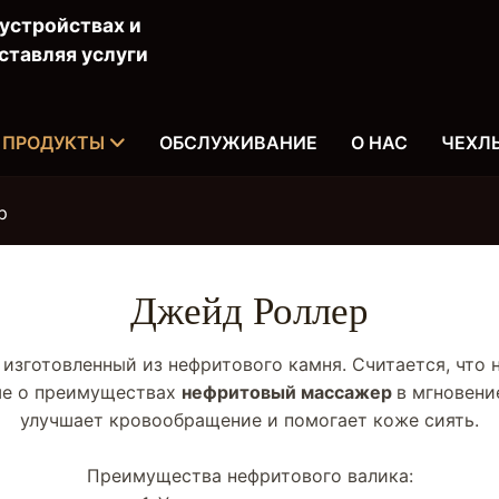
устройствах и
ставляя услуги
ПРОДУКТЫ
ОБСЛУЖИВАНИЕ
О НАС
ЧЕХЛ
р
Джейд Роллер
 изготовленный из нефритового камня. Считается, чт
ьше о преимуществах
нефритовый массажер
в мгновени
улучшает кровообращение и помогает коже сиять.
Преимущества нефритового валика: