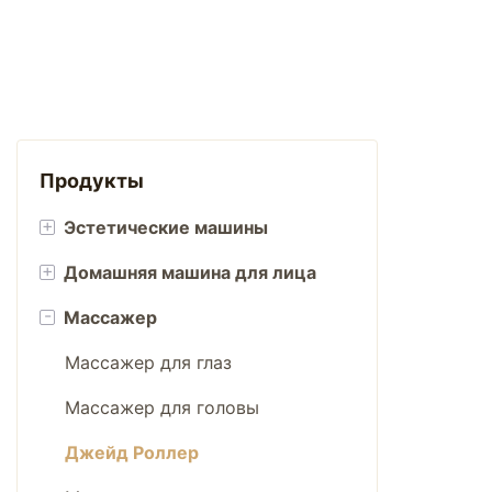
Продукты
+
Эстетические машины
+
Домашняя машина для лица
Терапия красным светом
-
Массажер
Система вакуумной кавитации
Ледяные шары
ФДТ машина
Скруббер для кожи
Массажер для глаз
ЭМС скульптурная машина
Вакуумное средство для
Массажер для головы
удаления черных точек
RF машина красоты
Джейд Роллер
Щетка для чистки лица