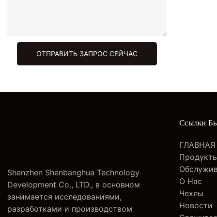
Пароварка для лица
Гребень
ОТПРАВИТЬ ЗАПРОС СЕЙЧАС
валик для волос
Расческа-выпрямитель для
волос
Ссылки Бы
ГЛАВНАЯ
Продукт
Обслужи
Shenzhen Shenbanghua Technology
О Нас
Development Co., LTD., в основном
Чехлы
занимается исследованиями,
Новости
разработками и производством