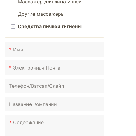
Создатель Масок
Массажер для лица и шеи
Одеяло для сауны
Другие массажеры
УФ-лампа для ногтей
+
Средства личной гигиены
Перезаряжаемая грелка для
рук
Имя
Эпилятор
Электронная Почта
Электрические обогреватели
Увлажнители
Телефон/ватсап/скайп
Выпрямитель для волос
Название Компании
Фен
щипцы для завивки
Содержание
Распылитель для лица