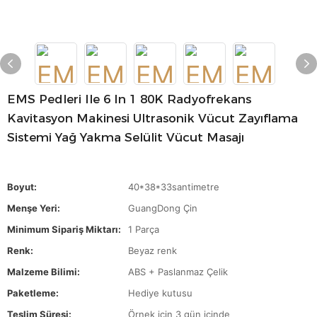
EMS Pedleri Ile 6 In 1 80K Radyofrekans
Kavitasyon Makinesi Ultrasonik Vücut Zayıflama
Sistemi Yağ Yakma Selülit Vücut Masajı
Boyut:
40*38*33santimetre
Menşe Yeri:
GuangDong Çin
Minimum Sipariş Miktarı:
1 Parça
Renk:
Beyaz renk
Malzeme Bilimi:
ABS + Paslanmaz Çelik
Paketleme:
Hediye kutusu
Teslim Süresi:
Örnek için 3 gün içinde