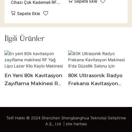
Sepete Ekle
Cihazı Çok Kademeli RF
Kaybı Makinesi Sıkın
Kavitasyon Selülit
Sepete Ekle
Temizleme Aleti Cilt
Kaldırma Güzellik Aleti LED
Vücut Şekillendirme Masajı
İlgili Ürünler
En Yeni 80k Kavitasyon
80K Ultrasonik Radyo
Zayıflama Makinesi RF
Frekansı Kavitasyon
Yağ Lipo Lazer Kilo
Makinesi 9'da Güzellik
Kaybı Makinesi
Salonu Için
Telif Hakkı © 2024 Shenzhen Shengbanghua Teknoloji Geliştirme
A.Ş., Ltd |
site haritası