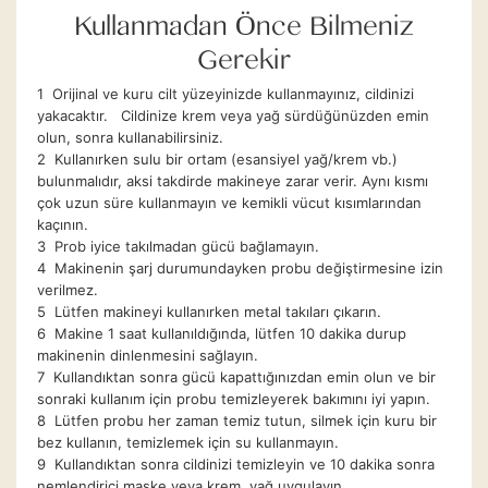
Kullanmadan Önce Bilmeniz
Gerekir
1 Orijinal ve kuru cilt yüzeyinizde kullanmayınız, cildinizi
yakacaktır. Cildinize krem ​​veya yağ sürdüğünüzden emin
olun, sonra kullanabilirsiniz.
2 Kullanırken sulu bir ortam (esansiyel yağ/krem vb.)
bulunmalıdır, aksi takdirde makineye zarar verir. Aynı kısmı
çok uzun süre kullanmayın ve kemikli vücut kısımlarından
kaçının.
3 Prob iyice takılmadan gücü bağlamayın.
4 Makinenin şarj durumundayken probu değiştirmesine izin
verilmez.
5 Lütfen makineyi kullanırken metal takıları çıkarın.
6 Makine 1 saat kullanıldığında, lütfen 10 dakika durup
makinenin dinlenmesini sağlayın.
7 Kullandıktan sonra gücü kapattığınızdan emin olun ve bir
sonraki kullanım için probu temizleyerek bakımını iyi yapın.
8 Lütfen probu her zaman temiz tutun, silmek için kuru bir
bez kullanın, temizlemek için su kullanmayın.
9 Kullandıktan sonra cildinizi temizleyin ve 10 dakika sonra
nemlendirici maske veya krem, yağ uygulayın.