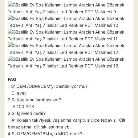
FAQ
1 S: OEM /ODM/OBM'yi destekliyor mu?
C: evet
2 S: Kaç tane lambası var?
A:100 PCS
3 S: İşlevleri nedir?
A: Kolajen takviyesi, yaşlanma karşıtı, sivilce tedavisi, Cilt
beyazlatma, cilt sıkılaştırma vb.
4 S: OEM/OEM/OBM için MOQ nedir?