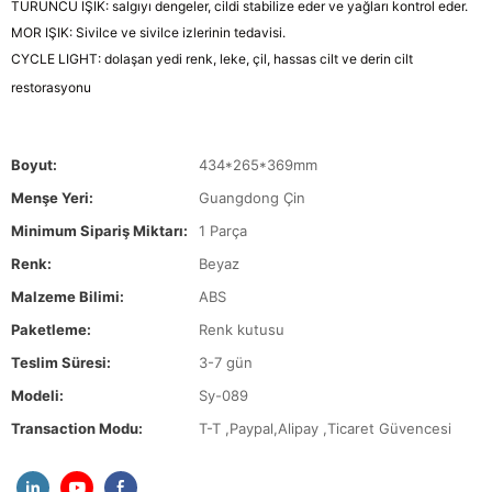
TURUNCU IŞIK: salgıyı dengeler, cildi stabilize eder ve yağları kontrol eder.
MOR IŞIK: Sivilce ve sivilce izlerinin tedavisi.
CYCLE LIGHT: dolaşan yedi renk, leke, çil, hassas cilt ve derin cilt
restorasyonu
Boyut:
434*265*369mm
Menşe Yeri:
Guangdong Çin
Minimum Sipariş Miktarı:
1 Parça
Renk:
Beyaz
Malzeme Bilimi:
ABS
Paketleme:
Renk kutusu
Teslim Süresi:
3-7 gün
Modeli:
Sy-089
Transaction Modu:
T-T ,Paypal,Alipay ,Ticaret Güvencesi