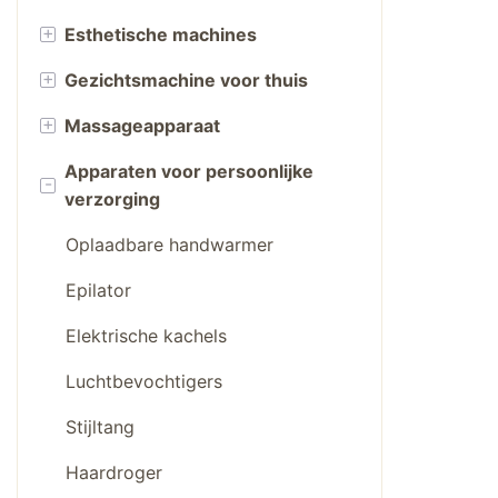
+
Esthetische machines
+
Gezichtsmachine voor thuis
Roodlichttherapie
+
Massageapparaat
Vacuümcavitatiesysteem
IJsbollen
Apparaten voor persoonlijke
PDT-machine
Huidwasser
Oogmassageapparaat
-
verzorging
EMS-beeldhouwmachine
Vacuüm mee-eter verwijderaar
Hoofdmassageapparaat
Oplaadbare handwarmer
Rf-schoonheidsmachine
Gezichtsreinigingsborstel
Jade Roller
Epilator
Maskermaker
Saunadeken
Gezichts-nekmassageapparaat
Elektrische kachels
Nagel UV-lamp
Andere massageproducten
Luchtbevochtigers
Stijltang
Haardroger