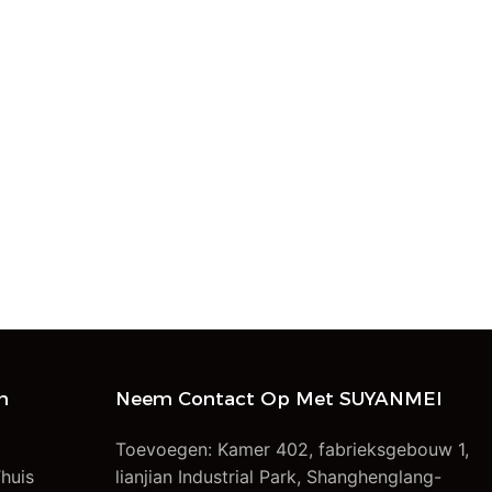
n
Neem Contact Op Met SUYANMEI
Toevoegen: Kamer 402, fabrieksgebouw 1,
huis
lianjian Industrial Park, Shanghenglang-