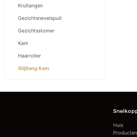
Krultangen
Gezichtsnevelspuit
Gezichtsstomer
Kam
Haarroller
Stijltang Kam
Snelkopp
Huis
Producte