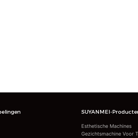
elingen
SUYANMEI-Producte
Esthetische Machines
n
Gezichtsmachine Voor T