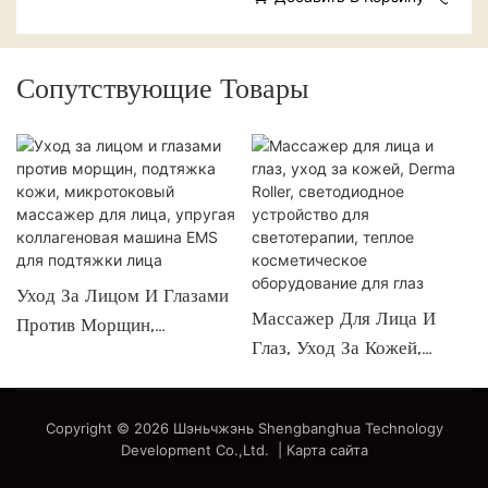
в 1 для салона красоты
Сопутствующие Товары
Уход За Лицом И Глазами
Массажер Для Лица И
Против Морщин,
Глаз, Уход За Кожей,
Подтяжка Кожи,
Derma Roller,
Микротоковый Массажер
Светодиодное Устройство
Для Лица, Упругая
Copyright © 2026 Шэньчжэнь Shengbanghua Technology
Для Светотерапии, Теплое
Коллагеновая Машина
Development Co.,Ltd. |
Карта сайта
Косметическое
EMS Для Подтяжки Лица