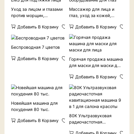
Уход за лицом и глазами
Массажер для лица и
против морщин,
глаз, уход за кожей,
подтяжка кожи,
Derma Roller,
Добавить В Корзину
Добавить В Корзину
микротоковый массажер
светодиодное устройство
для лица, упругая
для светотерапии, теплое
коллагеновая машина
косметическое
EMS для подтяжки лица
оборудование для глаз
Беспроводная 7 цветов
Добавить В Корзину
Горячая продажа машина
для маски для маски для
лица
Добавить В Корзину
Новейшая машина для
похудения 80 тыс.
80K Ультразвуковая
Добавить В Корзину
радиочастотная
кавитационная машина 9
Добавить В Корзину