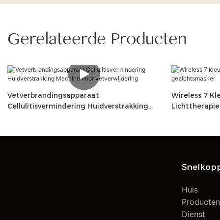
Gerelateerde Producten
Vetverbrandingsapparaat
Wireless 7 Kl
Cellulitisvermindering Huidverstrakking
Lichttherapi
Machine Voor Vetverwijdering
Snelkopp
Huis
Producte
Dienst