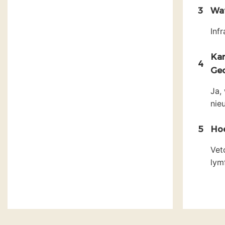
3
Wat
Infr
Kan
4
Ge
Ja,
nie
5
Hoe
Vet
lym