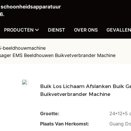
n schoonheidsapparatuur
6.
PRODUCTEN
DIENST
OVER ONS
GEVALLE
-beeldhouwmachine
ssager EMS Beeldhouwen Buikvetverbrander Machine
Buik Los Lichaam Afslanken Buik 
Buikvetverbrander Machine
Grootte:
24*12*5 
Plaats Van Herkomst:
Guang Do