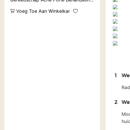
Anti Leeftijd 7 Lichten Led Kleuren
Voeg Toe Aan Winkelkar
PDT Machine
1
Wel
Rad
2
Wa
Mod
huid