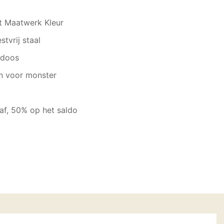
t Maatwerk Kleur
tvrij staal
kdoos
n voor monster
f, 50% op het saldo